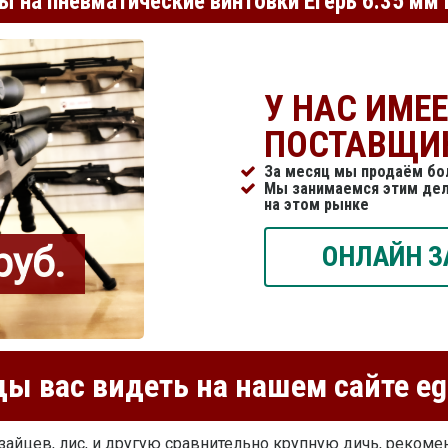
ы на пневматические винтовки Егерь 6.35 мм
У НАС ИМЕ
ПОСТАВЩИ
За месяц мы продаём бо
Мы занимаемся этим дел
на этом рынке
руб.
ОНЛАЙН З
ы вас видеть на нашем сайте eg
 зайцев, лис, и другую сравнительно крупную дичь, реком