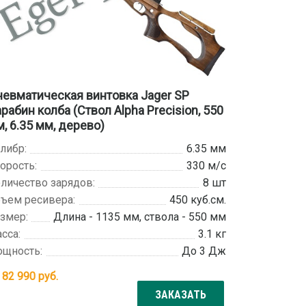
евматическая винтовка Jager SP
рабин колба (Ствол Alpha Precision, 550
, 6.35 мм, дерево)
либр:
6.35 мм
орость:
330 м/с
личество зарядов:
8 шт
ъем ресивера:
450 куб.см.
змер:
Длина - 1135 мм, ствола - 550 мм
сса:
3.1 кг
щность:
До 3 Дж
т
82 990
руб.
ЗАКАЗАТЬ