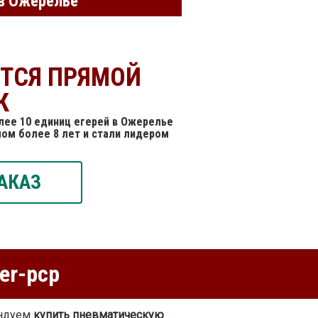
 в Ожерелье
ЕТСЯ ПРЯМОЙ
К
лее 10 единиц егерей в Ожерелье
ом более 8 лет и стали лидером
АКАЗ
er-pcp
ендуем
купить пневматическую