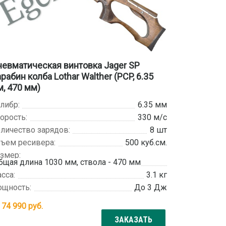
евматическая винтовка Jager SP
рабин колба Lothar Walther (PCP, 6.35
, 470 мм)
либр:
6.35 мм
орость:
330 м/с
личество зарядов:
8 шт
ъем ресивера:
500 куб.см.
змер:
бщая длина 1030 мм, ствола - 470 мм
сса:
3.1 кг
щность:
До 3 Дж
т
74 990
руб.
ЗАКАЗАТЬ