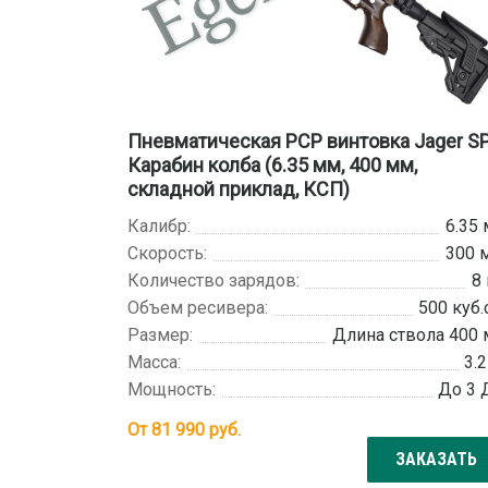
Пневматическая PCP винтовка Jager S
Карабин колба (6.35 мм, 400 мм,
складной приклад, КСП)
Калибр:
6.35
Скорость:
300 
Количество зарядов:
8
Объем ресивера:
500 куб.
Размер:
Длина ствола 400
Масса:
3.2
Мощность:
До 3
От
81 990
руб.
ЗАКАЗАТЬ