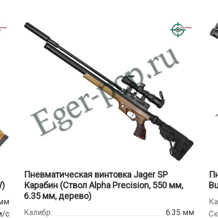
Пневматическая винтовка Jager SP
Пн
W)
Карабин (Ствол Alpha Precision, 550 мм,
Bu
6.35 мм, дерево)
 мм
Ка
Калибр:
6.35 мм
м/с
Ск