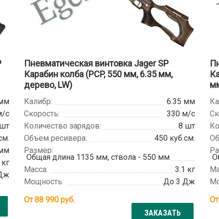
P
Пневматическая винтовка Jager SP
Пн
Карабин колба (PCP, 550 мм, 6.35 мм,
Ка
дерево, LW)
мм
 мм
Калибр:
6.35 мм
Ка
м/с
Скорость:
330 м/с
Ск
 шт
Количество зарядов:
8 шт
Ко
см.
Объем ресивера:
450 куб.см.
Об
 мм
Размер:
Ра
Общая длина 1135 мм, ствола - 550 мм
О
 кг
Масса:
3.1 кг
Ма
 Дж
Мощность:
До 3 Дж
Мо
От
88 990
руб.
О
ЗАКАЗАТЬ