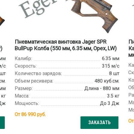
Пневматическая винтовка Jager SPR
Пн
)
BullPup Колба (550 мм, 6.35 мм, Орех, LW)
Ка
мм
 мм
Калибр:
6.35 мм
Ка
м/с
Скорость:
315 м/с
Ск
 шт
Количество зарядов:
8 шт
Ко
см.
Объем ресивера:
480 куб.см.
Об
 мм
Размер:
Длина - 880 мм
Ра
 кг
Масса:
3.5 кг
Ма
 Дж
Мощность:
До 3 Дж
Мо
От
86 990
руб.
О
ЗАКАЗАТЬ