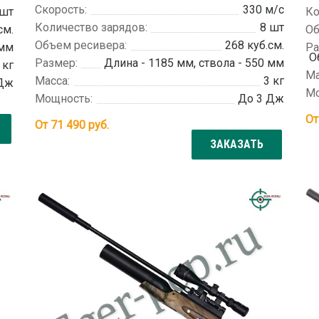
Скорость:
330 м/с
 шт
Ко
Количество зарядов:
8 шт
см.
Об
Объем ресивера:
268 куб.см.
 мм
Ра
О
Размер:
Длина - 1185 мм, ствола - 550 мм
 кг
Ма
Масса:
3 кг
 Дж
Мо
Мощность:
До 3 Дж
О
От
71 490
руб.
ЗАКАЗАТЬ