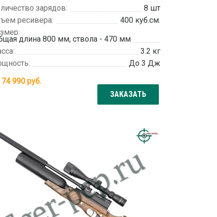
личество зарядов:
8 шт
ъем ресивера:
400 куб.см.
змер:
бщая длина 800 мм, ствола - 470 мм
сса:
3.2 кг
щность:
До 3 Дж
т
74 990
руб.
ЗАКАЗАТЬ