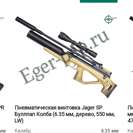
PR
Пневматическая винтовка Jager SP
Пн
Буллпап Колба (6.35 мм, дерево, 550 мм,
мм
LW)
47
 мм
Калибр:
6.35 мм
Ка