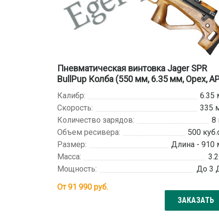
Пневматическая винтовка Jager SPR
BullPup Колба (550 мм, 6.35 мм, Орех, AP
Калибр:
6.35
Скорость:
335 
Количество зарядов:
8
Объем ресивера:
500 куб.
Размер:
Длина - 910
Масса:
3.2
Мощность:
До 3
От
91 990
руб.
ЗАКАЗАТЬ