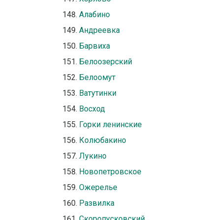
Алабино
Андреевка
Барвиха
Белоозерский
Белоомут
Ватутинки
Восход
Горки ленинские
Колюбакино
Лукино
Новопетровское
Ожерелье
Развилка
Скоропусковский