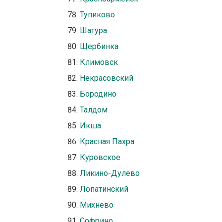
Тупиково
Шатура
Щербинка
Климовск
Некрасовский
Бородино
Талдом
Икша
Красная Пахра
Куровское
Ликино-Дулёво
Лопатинский
Михнево
Софрино