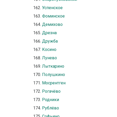
Успенское
Фоминское
Демихово
Дрезна
Дружба
Косино
Лунево
Лыткарино
Полушкино
Мосрентген
Рогачёво
Родники
Рублёво
Софьино