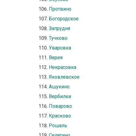
Протвино
Богородское
Запрудня
Тучково
Уваровка
Верея
Некрасовка
Яковлевское
Ашукино
Вербилки
Поварово
Красково
Рошаль
Селятино